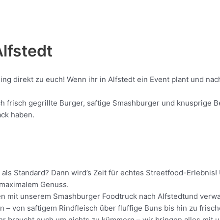
Alfstedt
ing direkt zu euch! Wenn ihr in Alfstedt ein Event plant und n
 frisch gegrillte Burger, saftige Smashburger und knusprige Be
ack haben.
n als Standard? Dann wird’s Zeit für echtes Streetfood-Erlebni
it maximalem Genuss.
ollen mit unserem Smashburger Foodtruck nach Alfstedtund verwa
 – von saftigem Rindfleisch über fluffige Buns bis hin zu frisc
Ihr braucht euch um nichts zu kümmern – wir bringen alles mit u