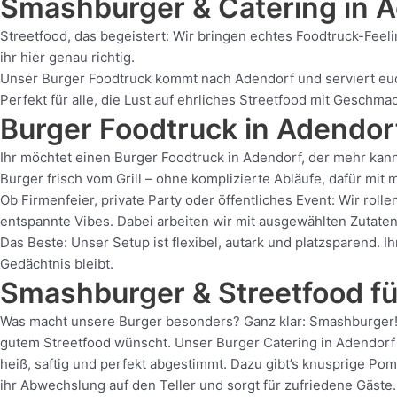
Smashburger & Catering
in 
Streetfood, das begeistert: Wir bringen echtes Foodtruck-Feel
ihr hier genau richtig.
Unser Burger Foodtruck kommt nach Adendorf und serviert euch 
Perfekt für alle, die Lust auf ehrliches Streetfood mit Geschma
Burger Foodtruck in Adendor
Ihr möchtet einen Burger Foodtruck in Adendorf, der mehr kann
Burger frisch vom Grill – ohne komplizierte Abläufe, dafür mi
Ob Firmenfeier, private Party oder öffentliches Event: Wir ro
entspannte Vibes. Dabei arbeiten wir mit ausgewählten Zutaten 
Das Beste: Unser Setup ist flexibel, autark und platzsparend. 
Gedächtnis bleibt.
Smashburger & Streetfood fü
Was macht unsere Burger besonders? Ganz klar: Smashburger! F
gutem Streetfood wünscht. Unser Burger Catering in Adendorf s
heiß, saftig und perfekt abgestimmt. Dazu gibt’s knusprige P
ihr Abwechslung auf den Teller und sorgt für zufriedene Gäste