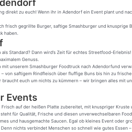
Adendorf
ing direkt zu euch! Wenn ihr in Adendorf ein Event plant und n
frisch gegrillte Burger, saftige Smashburger und knusprige Be
ck haben.
f
 als Standard? Dann wird’s Zeit für echtes Streetfood-Erlebni
t maximalem Genuss.
llen mit unserem Smashburger Foodtruck nach Adendorfund verwa
– von saftigem Rindfleisch über fluffige Buns bis hin zu frisch
Ihr braucht euch um nichts zu kümmern – wir bringen alles mit u
r Events
risch auf der heißen Platte zubereitet, mit knuspriger Kruste
teht für Qualität, Frische und diesen unverwechselbaren Foodtr
ommes und hausgemachte Saucen. Egal ob kleines Event oder gr
. Denn nichts verbindet Menschen so schnell wie gutes Essen – 